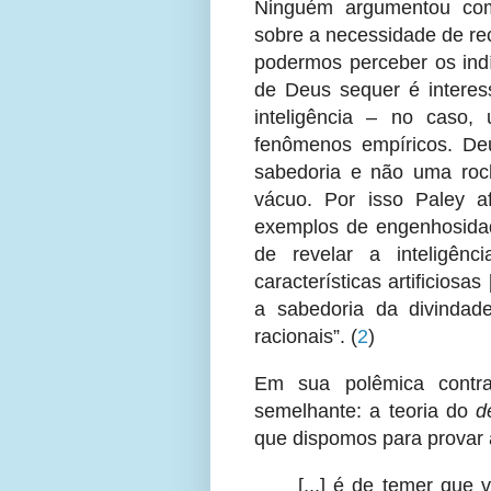
Ninguém argumentou com
sobre a necessidade de re
podermos perceber os indí
de Deus sequer é interes
inteligência – no caso,
fenômenos empíricos. Deu
sabedoria e não uma roc
vácuo. Por isso Paley 
exemplos de engenhosidad
de revelar a inteligênc
características artificiosas 
a sabedoria da divindade
racionais”.
(
2
)
Em sua polêmica contra
semelhante: a teoria do
d
que dispomos para provar 
[...] é de temer que 