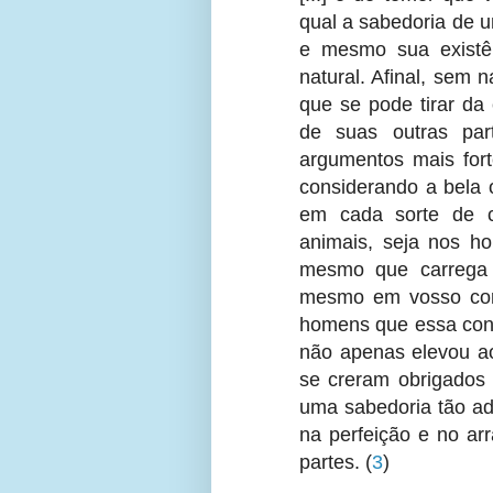
qual a sabedoria de u
e mesmo sua existê
natural. Afinal, sem
que se pode tirar da
de suas outras part
argumentos mais for
considerando a bela 
em cada sorte de cr
animais, seja nos h
mesmo que carrega
mesmo em vosso corp
homens que essa con
não apenas elevou a
se creram obrigados
uma sabedoria tão ad
na perfeição e no ar
partes.
(
3
)