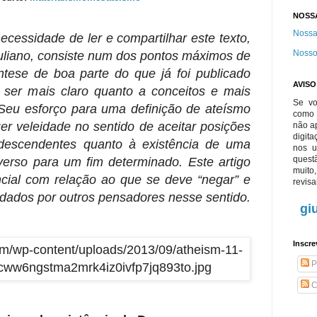
NOSS
Nossa
cessidade de ler e compartilhar este texto,
Nosso
iuliano, consiste num dos pontos máximos de
tese de boa parte do que já foi publicado
AVIS
ser mais claro quanto a conceitos e mais
Se vo
. Seu esforço para uma definição de ateísmo
com
er veleidade no sentido de aceitar posições
não ap
digita
ndescendentes quanto à existência de uma
nos 
quest
iverso para um fim determinado. Este artigo
muit
cial com relação ao que se deve “negar” e
revisa
 dados por outros pensadores nesse sentido.
gi
Inscre
P
C