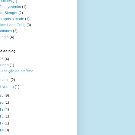
aduções
(1)
fim Lyssenko
(1)
tor Stenger
(2)
a após a morte
(1)
liam Lane Craig
(3)
nófanes
(2)
logia
(4)
vo do blog
26
(4)
junho
(1)
Definição de ateísmo
março
(2)
fevereiro
(1)
25
(9)
20
(1)
19
(4)
18
(1)
17
(1)
14
(3)