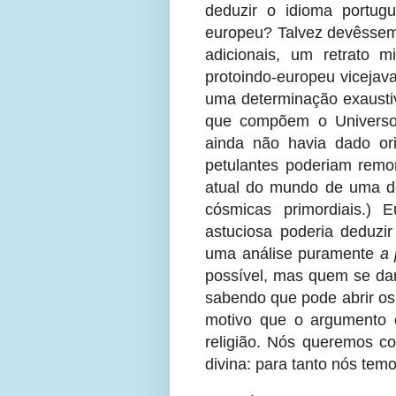
deduzir o idioma portug
europeu? Talvez devêssem
adicionais, um retrato
protoindo-europeu vicejava
uma determinação exausti
que compõem o Universo 
ainda não havia dado or
petulantes poderiam rem
atual do mundo de uma des
cósmicas primordiais.
astuciosa poderia deduzir 
uma análise puramente
a 
possível, mas quem se dar
sabendo que pode abrir os 
motivo que o argumento on
religião. Nós queremos co
divina: para tanto nós te