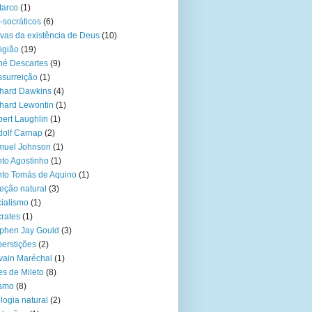
tarco
(1)
-socráticos
(6)
vas da existência de Deus
(10)
igião
(19)
é Descartes
(9)
surreição
(1)
hard Dawkins
(4)
hard Lewontin
(1)
ert Laughlin
(1)
olf Carnap
(2)
muel Johnson
(1)
to Agostinho
(1)
to Tomás de Aquino
(1)
eção natural
(3)
ialismo
(1)
rates
(1)
phen Jay Gould
(3)
erstições
(2)
vain Maréchal
(1)
es de Mileto
(8)
ísmo
(8)
logia natural
(2)