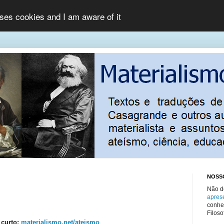
uses cookies and I am aware of it
NOSS
Não d
apres
conhec
Filosof
 curto:
materialismo.net/ateismo