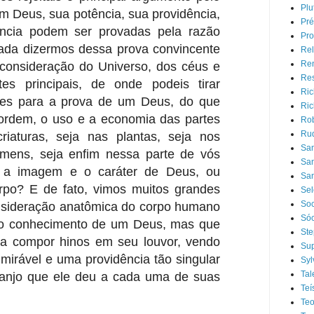
Plu
m Deus, sua potência, sua providência,
Pré
ncia podem ser provadas pela razão
Pro
 nada dizermos dessa prova convincente
Rel
Ren
 consideração do Universo, dos céus e
Res
es principais, de onde podeis tirar
Ric
tes para a prova de um Deus, do que
Ric
ordem, o uso e a economia das partes
Rob
Rud
iaturas, seja nas plantas, seja nos
Sa
omens, seja enfim nessa parte de vós
San
 a imagem e o caráter de Deus, ou
San
o? E de fato, vimos muitos grandes
Sel
Soc
sideração anatômica do corpo humano
Sóc
o conhecimento de um Deus, mas que
Ste
 a compor hinos em seu louvor, vendo
Sup
mirável e uma providência tão singular
Syl
Tal
ranjo que ele deu a cada uma de suas
Te
Teo