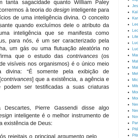
 tanta sagacidade quanto William Paley
Jes
corrermos à teoria do
design
inteligente para
Ka
cios de uma inteligência divina. O conceito
Kar
sante quando excluímos dele o atributo da
Lee
Leo
 uma inteligência que se manifesta como
Lit
s, para nós, é um ser caracterizado pela
Luc
ha, um gás ou uma flutuação aleatória no
Lud
afirma que o estudo das
contrivances
(os
Ma
Mat
e visíveis nos organismos) é o único meio
Mat
ia divina: “É somente pela exibição de
Met
[
contrivances
] que a existência, a agência e
Mic
 podem ser testificadas a suas criaturas
Mit
Mo
Mor
Neo
 Descartes, Pierre Gassendi disse algo
Neo
esign
inteligente é o melhor instrumento de
Nov
a existência de Deus:
Pa
Pit
Pit
vós rejeitais o principal argumento pelo