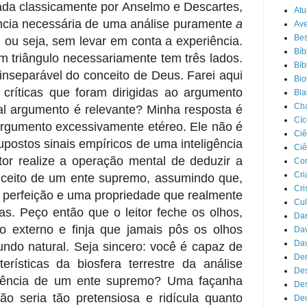
lada classicamente por Anselmo e Descartes,
Atu
tência necessária de uma análise puramente
a
Ave
Bes
 ou seja, sem levar em conta a experiência.
Bíb
 triângulo necessariamente tem três lados.
Bíb
 inseparável do conceito de Deus. Farei aqui
Bio
críticas que foram dirigidas ao argumento
Bla
Cha
tal argumento é relevante? Minha resposta é
Cíc
argumento excessivamente etéreo. Ele não é
Ciê
upostos sinais empíricos de uma inteligência
Ciê
itor realize a operação mental de deduzir a
Co
Cri
nceito de um ente supremo, assumindo que,
Cri
a perfeição e uma propriedade que realmente
Cul
as. Peço então que o leitor feche os olhos,
Da
o externo e finja que jamais pôs os olhos
Dav
Dav
ndo natural. Seja sincero: você é capaz de
Dem
erísticas da biosfera terrestre da análise
De
stência de um ente supremo? Uma façanha
Des
ão seria tão pretensiosa e ridícula quanto
De