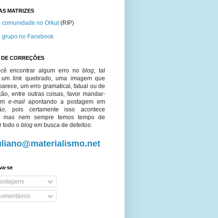
AS MATRIZES
 comunidade no Orkut
(RIP)
 grupo no Facebook
O DE CORREÇÕES
cê encontrar algum erro no
blog
, tal
o um
link
quebrado, uma imagem que
arece, um erro gramatical, fatual ou de
ção, entre outras coisas, favor mandar-
um
e-mail
apontando a postagem em
ão, pois certamente isso acontece
o, mas nem sempre temos tempo de
r todo o
blog
em busca de defeitos:
uliano@materialismo.net
va-se
ostagens
omentários