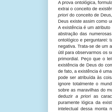
A prova ontológica, formu
extrai o conceito de exis
priori
do conceito de Deus,
Deus existe assim como um
A existência é um atributo
abstração das numerosas 
ontológico e perguntarei: 
negativa. Trata-se de um 
útil para observarmos os s
primordial. Peço que o le
existência de Deus do co
de fato, a existência é um
pode ser atribuída às cois
ignore totalmente o mund
sobre as maravilhas do mu
deduzir
a priori
as caract
puramente lógica da exi
intelectual dessa monta n