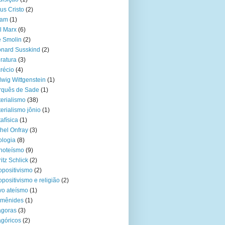
us Cristo
(2)
lam
(1)
l Marx
(6)
 Smolin
(2)
nard Susskind
(2)
eratura
(3)
récio
(4)
wig Wittgenstein
(1)
rquês de Sade
(1)
erialismo
(38)
erialismo jônio
(1)
afísica
(1)
hel Onfray
(3)
ologia
(8)
noteísmo
(9)
itz Schlick
(2)
positivismo
(2)
positivismo e religião
(2)
o ateísmo
(1)
rmênides
(1)
ágoras
(3)
agóricos
(2)