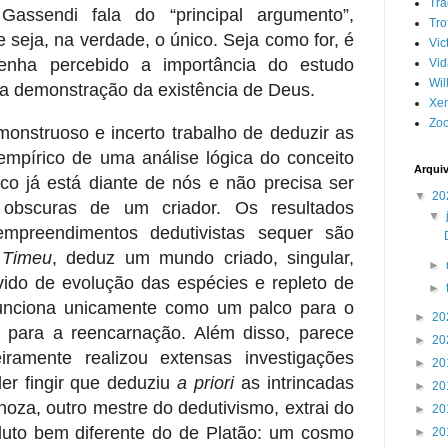
Tr
assendi fala do “principal argumento”,
Tro
e seja, na verdade, o único. Seja como for, é
Vic
enha percebido a importância do estudo
Vid
Wil
 a demonstração da existência de Deus.
Xe
Zoo
nstruoso e incerto trabalho de deduzir as
empírico de uma análise lógica do conceito
Arqui
o já está diante de nós e não precisa ser
▼
20
 obscuras de um criador. Os resultados
▼
 empreendimentos dedutivistas sequer são
o
Timeu
, deduz um mundo criado, singular,
►
vido de evolução das espécies e repleto de
►
nciona unicamente como um palco para o
►
20
 para a reencarnação. Além disso, parece
►
20
iramente realizou extensas investigações
►
20
er fingir que deduziu
a priori
as intrincadas
►
20
oza, outro mestre do dedutivismo, extrai do
►
20
uto bem diferente do de Platão: um cosmo
►
20