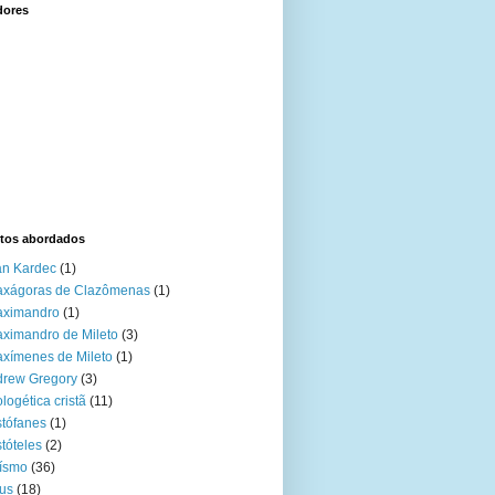
dores
tos abordados
an Kardec
(1)
axágoras de Clazômenas
(1)
aximandro
(1)
ximandro de Mileto
(3)
xímenes de Mileto
(1)
drew Gregory
(3)
logética cristã
(11)
stófanes
(1)
stóteles
(2)
ísmo
(36)
us
(18)