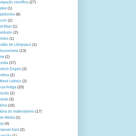
ulgação científica
(27)
atas
(1)
pédocles
(6)
curo
(1)
st Mayr
(1)
iritismo
(2)
íritos
(1)
ratão de Lâmpsaco
(1)
lucionismo
(13)
hte
(2)
osofia
(37)
edrich Engels
(2)
ética
(2)
tfried Leibniz
(2)
cia Antiga
(20)
áclito
(2)
síodo
(3)
tória
(16)
tória do materialismo
(17)
de Média
(1)
eja
(4)
anuel Kant
(2)
uisição
(1)