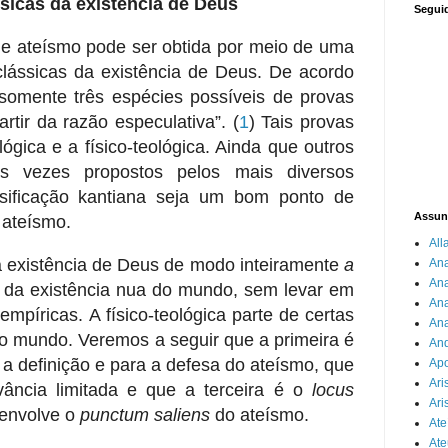
sicas da existência de Deus
Segui
e ateísmo pode ser obtida por meio de uma
clássicas da existência de Deus. De acordo
omente três espécies possíveis de provas
artir da razão especulativa”.
(
1
) Tais provas
ógica e a físico-teológica. Ainda que outros
s vezes propostos pelos mais diversos
ssificação kantiana seja um bom ponto de
Assun
 ateísmo.
All
a existência de Deus de modo inteiramente
a
An
An
e da existência nua do mundo, sem levar em
Ana
empíricas. A físico-teológica parte de certas
Ana
do mundo. Veremos a seguir que a primeira é
An
a a definição e para a defesa do ateísmo, que
Apo
Ari
ância limitada e que a terceira é o
locus
Ari
senvolve o
punctum saliens
do ateísmo.
Ate
Ate