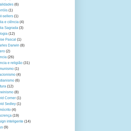
alidades
(6)
rróis
(1)
t-sellers
(1)
lia e ciência
(4)
lia Sagrada
(3)
logia
(12)
ise Pascal
(1)
rles Darwin
(8)
ero
(2)
ncia
(26)
ncia e religião
(31)
munismo
(1)
acionismo
(4)
stianismo
(6)
tura
(12)
rwinismo
(8)
id Corner
(1)
id Sedley
(1)
ócrito
(4)
scrença
(19)
ign inteligente
(14)
us
(9)