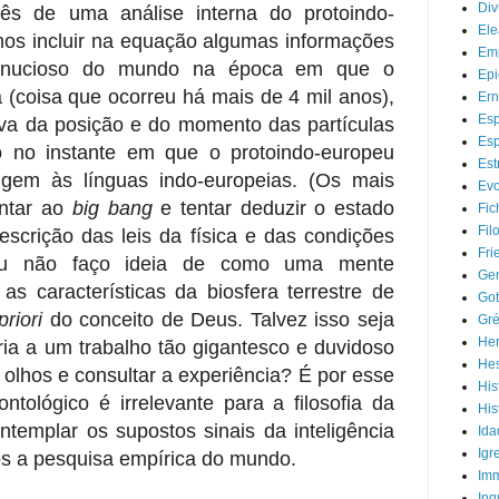
Div
uês de uma análise interna do protoindo-
Ele
os incluir na equação algumas informações
Em
 minucioso do mundo na época em que o
Epi
 (coisa que ocorreu há mais de 4 mil anos),
Ern
Esp
va da posição e do momento das partículas
Esp
no instante em que o protoindo-europeu
Est
igem às línguas indo-europeias. (Os mais
Evo
ontar ao
big bang
e tentar deduzir o estado
Fic
Fil
crição das leis da física e das condições
Fri
) Eu não faço ideia de como uma mente
Gen
as características da biosfera terrestre de
Got
priori
do conceito de Deus. Talvez isso seja
Gré
Her
ia a um trabalho tão gigantesco e duvidoso
He
olhos e consultar a experiência? É por esse
His
tológico é irrelevante para a filosofia da
His
ntemplar os supostos sinais da inteligência
Ida
Igr
mos a pesquisa empírica do mundo.
Imm
Inq