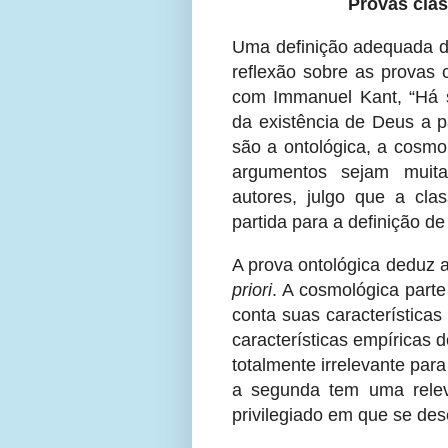
Provas clás
Uma definição adequada d
reflexão sobre as provas 
com Immanuel Kant, “Há s
da existência de Deus a p
são a ontológica, a cosmol
argumentos sejam muita
autores, julgo que a cla
partida para a definição de
A prova ontológica deduz 
priori
. A cosmológica part
conta suas características 
características empíricas 
totalmente irrelevante par
a segunda tem uma relev
privilegiado em que se de