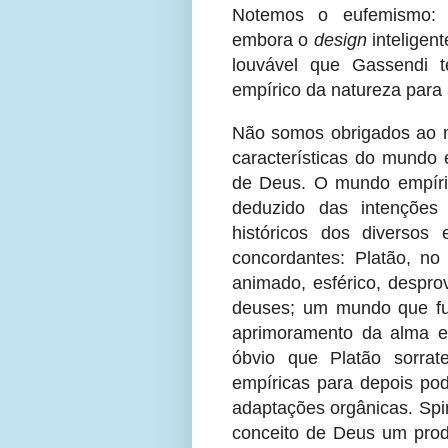
Notemos o eufemismo: G
embora o
design
inteligent
louvável que Gassendi t
empírico da natureza para
Não somos obrigados ao mo
características do mundo 
de Deus. O mundo empíric
deduzido das intenções
históricos dos diversos
concordantes: Platão, n
animado, esférico, despro
deuses; um mundo que fu
aprimoramento da alma e
óbvio que Platão sorrate
empíricas para depois pod
adaptações orgânicas. Spin
conceito de Deus um prod