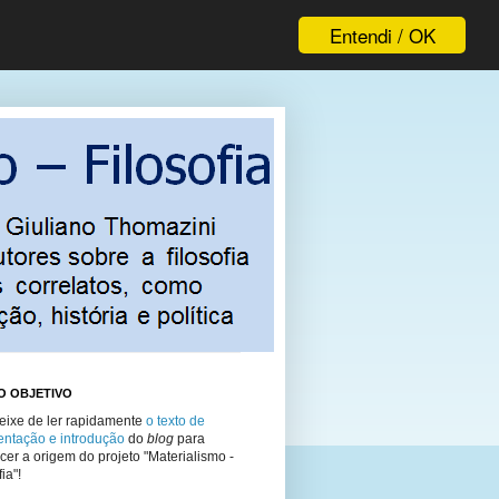
Entendi / OK
O OBJETIVO
eixe de ler rapidamente
o texto de
entação e introdução
do
blog
para
er a origem do projeto "Materialismo -
ia"!