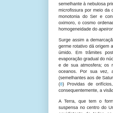
semelhante à nebulosa pri
microfissura por meio da 
monotonia do Ser e cons
oximoro, o cosmo ordena
homogeneidade do
apeiro
Surge assim a demarcaçã
germe rotativo dá origem 
úmido. Em trâmites post
evaporação gradual do núc
e de sua atmosfera; os
oceanos. Por sua vez, 
(semelhantes aos de Satur
(
8
) Providas de orifíci
consequentemente, a visão
A Terra, que tem o form
suspensa no centro do Un