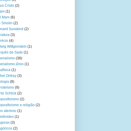
us Cristo
(2)
lam
(1)
l Marx
(6)
 Smolin
(2)
nard Susskind
(2)
eratura
(3)
récio
(4)
wig Wittgenstein
(1)
rquês de Sade
(1)
erialismo
(38)
erialismo jônio
(1)
afísica
(1)
hel Onfray
(3)
ologia
(8)
noteísmo
(9)
itz Schlick
(2)
positivismo
(2)
positivismo e religião
(2)
o ateísmo
(1)
rmênides
(1)
ágoras
(3)
agóricos
(2)