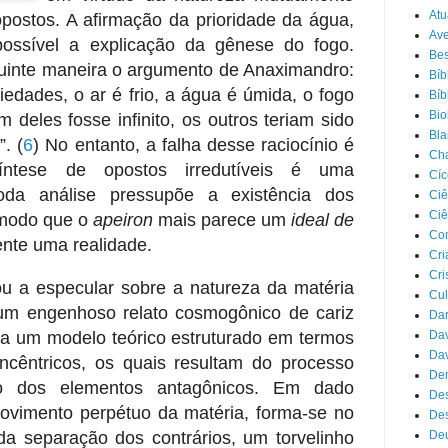
Atu
postos. A afirmação da prioridade da água,
Ave
possível a explicação da gênese do fogo.
Bes
guinte maneira o argumento de Anaximandro:
Bíb
edades, o ar é frio, a água é úmida, o fogo
Bíb
Bio
 deles fosse infinito, os outros teriam sido
Bla
s”.
(
6
) No entanto, a falha desse raciocínio é
Cha
íntese de opostos irredutíveis é uma
Cíc
 Toda análise pressupõe a existência dos
Ciê
Ciê
 modo que o
apeiron
mais parece um
ideal de
Co
nte uma realidade.
Cri
Cri
u a especular sobre a natureza da matéria
Cul
 um engenhoso relato cosmogônico de cariz
Da
e a um modelo teórico estruturado em termos
Dav
Dav
ncêntricos, os quais resultam do processo
Dem
o dos elementos antagônicos. Em dado
De
vimento perpétuo da matéria, forma-se no
Des
a separação dos contrários, um torvelinho
De