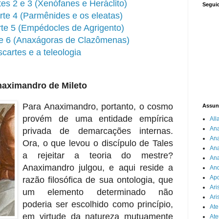
rtes 2 e 3 (Xenófanes e Heráclito)
Segui
arte 4 (Parmênides e os eleatas)
arte 5 (Empédocles de Agrigento)
rte 6 (Anaxágoras de Clazômenas)
cartes e a teleologia
naximandro de Mileto
Para Anaximandro, portanto, o cosmo
Assun
provém de uma entidade empírica
All
An
privada de demarcações internas.
An
Ora, o que levou o discípulo de Tales
Ana
a rejeitar a teoria do mestre?
Ana
Anaximandro julgou, e aqui reside a
An
Apo
razão filosófica de sua ontologia, que
Ari
um elemento determinado não
Ari
poderia ser escolhido como princípio,
Ate
em virtude da natureza mutuamente
Ate