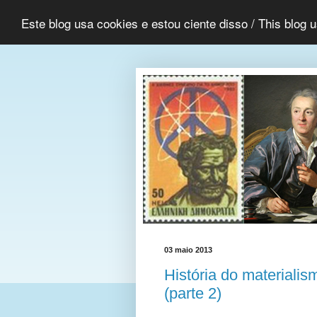
Este blog usa cookies e estou ciente disso / This blog 
03 maio 2013
História do materialism
(parte 2)