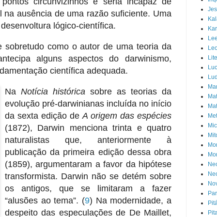
 pontos circunvizinhos e seria incapaz de
Jes
al na ausência de uma razão suficiente. Uma
Ka
desenvoltura lógico-científica.
Kar
Lee
e sobretudo como o autor de uma teoria da
Leo
antecipa alguns aspectos do darwinismo,
Lit
Luc
damentação científica adequada.
Lud
Ma
Na
Notícia histórica
sobre as teorias da
Mat
evolução pré-darwinianas incluída no início
Mat
da sexta edição de
A origem das espécies
Met
Mic
(1872), Darwin menciona trinta e quatro
Mit
naturalistas que, anteriormente à
Mo
publicação da primeira edição dessa obra
Mor
(1859), argumentaram a favor da hipótese
Neo
Neo
transformista. Darwin não se detém sobre
Nov
os antigos, que se limitaram a fazer
Pa
“alusões ao tema”.
(
9
) Na modernidade, a
Pit
despeito das especulações de De Maillet,
Pit