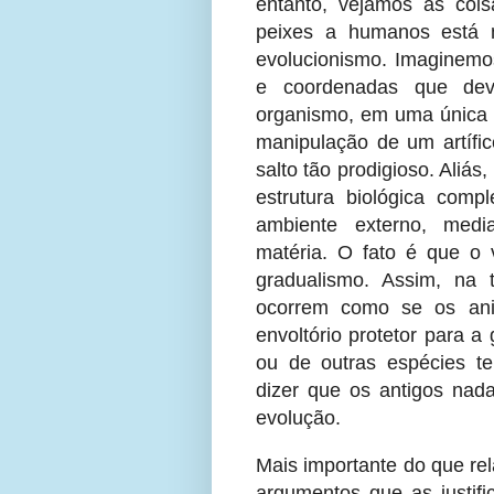
entanto, vejamos as coi
peixes a humanos está 
evolucionismo. Imaginemo
e coordenadas que dev
organismo, em uma única
manipulação de um artífic
salto tão prodigioso. Aliás
estrutura biológica com
ambiente externo, medi
matéria. O fato é que o 
gradualismo. Assim, na 
ocorrem como se os ani
envoltório protetor para 
ou de outras espécies te
dizer que os antigos nad
evolução.
Mais importante do que rel
argumentos que as justif