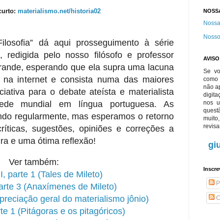
curto:
materialismo.net/historia02
NOSS
Nossa
Nosso
ilosofia” dá aqui prosseguimento à série
”, redigida pelo nosso filósofo e professor
AVIS
rande, esperando que ela supra uma lacuna
Se vo
e na internet e consista numa das maiores
com
não ap
ciativa para o debate ateísta e materialista
digita
rede mundial em língua portuguesa. As
nos 
quest
ndo regularmente, mas esperamos o retorno
muit
revisa
críticas, sugestões, opiniões e correções a
ra e uma ótima reflexão!
gi
Ver também:
Inscre
I, parte 1 (Tales de Mileto)
P
parte 3 (Anaxímenes de Mileto)
apreciação geral do materialismo jônio)
C
rte 1 (Pitágoras e os pitagóricos)