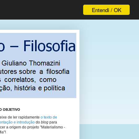
Entendi / OK
O OBJETIVO
eixe de ler rapidamente
o texto de
entação e introdução
do
blog
para
er a origem do projeto "Materialismo -
ia"!