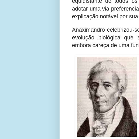
equidistante de todos os
adotar uma via preferenci
explicação notável por sua 
Anaximandro celebrizou-s
evolução biológica que 
embora careça de uma fun