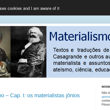
uses cookies and I am aware of it
NOSS
Não d
o ‒ Cap. I: os materialistas jônios
apres
conhec
Filosof