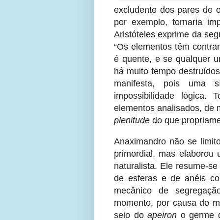
excludente dos pares de o
por exemplo, tornaria im
Aristóteles exprime da se
“Os elementos têm contrari
é quente, e se qualquer um
há muito tempo destruído
manifesta, pois uma s
impossibilidade lógica.
elementos analisados, de
plenitude
do que propriame
Anaximandro não se limito
primordial, mas elaborou
naturalista. Ele resume-s
de esferas e de anéis co
mecânico de segregaçã
momento, por causa do mo
seio do
apeiron
o germe d