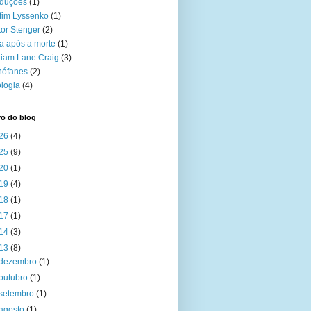
aduções
(1)
fim Lyssenko
(1)
tor Stenger
(2)
a após a morte
(1)
liam Lane Craig
(3)
nófanes
(2)
logia
(4)
vo do blog
26
(4)
25
(9)
20
(1)
19
(4)
18
(1)
17
(1)
14
(3)
13
(8)
dezembro
(1)
outubro
(1)
setembro
(1)
agosto
(1)