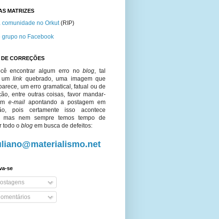
AS MATRIZES
 comunidade no Orkut
(RIP)
 grupo no Facebook
O DE CORREÇÕES
cê encontrar algum erro no
blog
, tal
o um
link
quebrado, uma imagem que
arece, um erro gramatical, fatual ou de
ção, entre outras coisas, favor mandar-
um
e-mail
apontando a postagem em
ão, pois certamente isso acontece
o, mas nem sempre temos tempo de
r todo o
blog
em busca de defeitos:
uliano@materialismo.net
va-se
ostagens
omentários