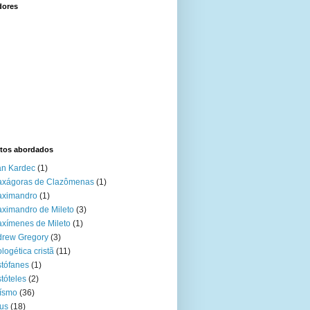
dores
tos abordados
an Kardec
(1)
axágoras de Clazômenas
(1)
aximandro
(1)
ximandro de Mileto
(3)
xímenes de Mileto
(1)
drew Gregory
(3)
logética cristã
(11)
stófanes
(1)
stóteles
(2)
ísmo
(36)
us
(18)