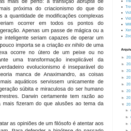
sas mais de perto: a transição
abrupta
de
Tr
Tro
mais próxima do criacionismo do que do
Vic
s a quantidade de modificações complexas
Vid
eriam ocorrer em todos os pontos do
Wil
 geração. Apenas um passe de mágica ou a
Xe
Zoo
e inteligente seriam capazes de operar um
, pouco importa se a criação
ex nihilo
de uma
Arqui
plexa ocorre no útero de um peixe ou no
►
20
ante uma transformação inexplicável da
►
20
verdadeiro evolucionismo é inseparável do
►
20
teoria manca de Anaximandro, as coisas
►
20
mais aquáticos servissem unicamente de
►
20
a geração súbita e miraculosa do ser humano
►
20
rrestres. Darwin certamente tem razão ao
►
20
a mais fizeram do que alusões ao tema da
▼
20
►
►
atar as opiniões de um filósofo é atentar aos
►
icam. Para defender a hipótese do passado
►