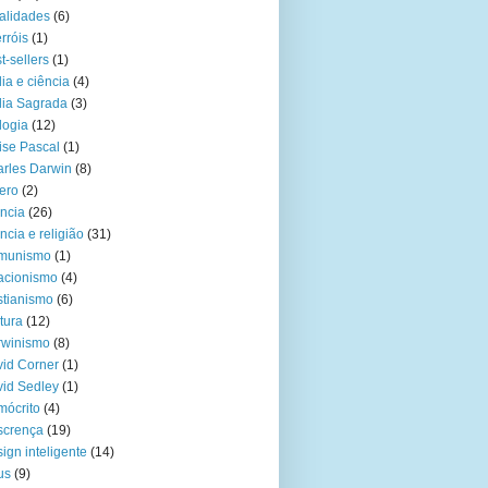
alidades
(6)
rróis
(1)
t-sellers
(1)
lia e ciência
(4)
lia Sagrada
(3)
logia
(12)
ise Pascal
(1)
rles Darwin
(8)
ero
(2)
ncia
(26)
ncia e religião
(31)
munismo
(1)
acionismo
(4)
stianismo
(6)
tura
(12)
rwinismo
(8)
id Corner
(1)
id Sedley
(1)
ócrito
(4)
scrença
(19)
ign inteligente
(14)
us
(9)