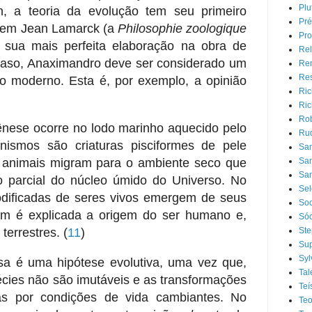
Plu
, a teoria da evolução tem seu primeiro
Pré
co em Jean Lamarck (a
Philosophie zoologique
Pro
 sua mais perfeita elaboração na obra de
Rel
caso, Anaximandro deve ser considerado um
Ren
Res
o moderno. Esta é, por exemplo, a opinião
Ric
Ric
Rob
nese ocorre no lodo marinho aquecido pelo
Rud
anismos são criaturas pisciformes de pele
Sa
 animais migram para o ambiente seco que
San
San
o parcial do núcleo úmido do Universo. No
Sel
odificadas de seres vivos emergem de seus
Soc
sim é explicada a origem do ser humano e,
Sóc
 terrestres.
(
11
)
Ste
Sup
Syl
a é uma hipótese evolutiva, uma vez que,
Tal
cies não são imutáveis e as transformações
Te
das por condições de vida cambiantes. No
Teo