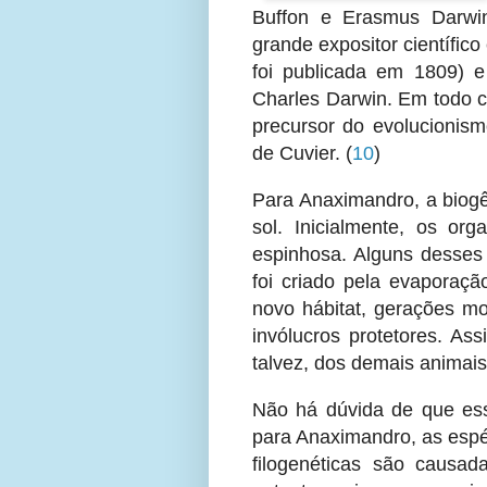
Buffon e Erasmus Darwin
grande expositor científi
foi publicada em 1809) e
Charles Darwin. Em todo 
precursor do evolucionism
de Cuvier.
(
10
)
Para Anaximandro, a biogê
sol. Inicialmente, os org
espinhosa. Alguns desses
foi criado pela evaporaçã
novo hábitat, gerações m
invólucros protetores. As
talvez, dos demais animais
Não há dúvida de que ess
para Anaximandro, as espé
filogenéticas são causa