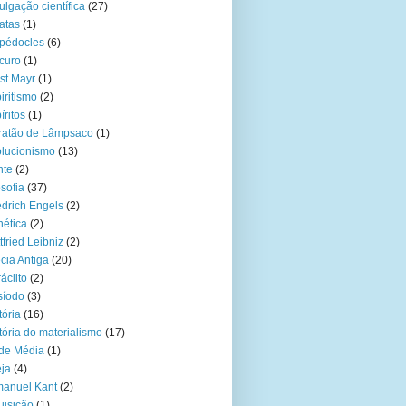
ulgação científica
(27)
atas
(1)
pédocles
(6)
curo
(1)
st Mayr
(1)
iritismo
(2)
íritos
(1)
ratão de Lâmpsaco
(1)
lucionismo
(13)
hte
(2)
osofia
(37)
edrich Engels
(2)
ética
(2)
tfried Leibniz
(2)
cia Antiga
(20)
áclito
(2)
síodo
(3)
tória
(16)
tória do materialismo
(17)
de Média
(1)
eja
(4)
anuel Kant
(2)
uisição
(1)