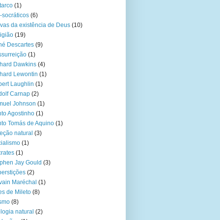
tarco
(1)
-socráticos
(6)
vas da existência de Deus
(10)
igião
(19)
é Descartes
(9)
surreição
(1)
hard Dawkins
(4)
hard Lewontin
(1)
ert Laughlin
(1)
olf Carnap
(2)
muel Johnson
(1)
to Agostinho
(1)
to Tomás de Aquino
(1)
eção natural
(3)
ialismo
(1)
rates
(1)
phen Jay Gould
(3)
erstições
(2)
vain Maréchal
(1)
es de Mileto
(8)
ísmo
(8)
logia natural
(2)