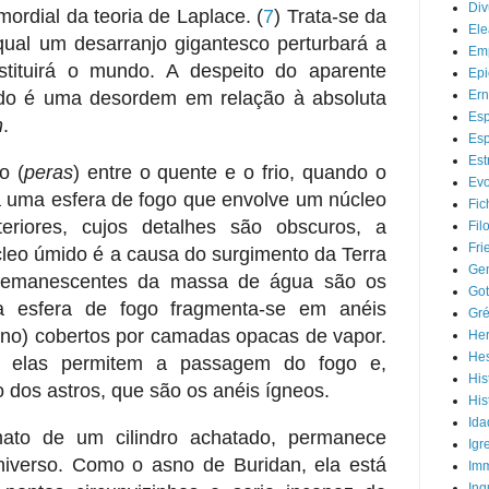
Div
mordial da teoria de Laplace.
(
7
) Trata-se da
Ele
qual um desarranjo gigantesco perturbará a
Em
tituirá o mundo. A despeito do aparente
Epi
do é uma desordem em relação à absoluta
Ern
Esp
n
.
Esp
Est
o (
peras
) entre o quente e o frio, quando o
Evo
a uma esfera de fogo que envolve um núcleo
Fic
eriores, cujos detalhes são obscuros, a
Fil
Fri
leo úmido é a causa do surgimento da Terra
Gen
 remanescentes da massa de água são os
Got
a esfera de fogo fragmenta-se em anéis
Gré
no) cobertos por camadas opacas de vapor.
Her
He
os, elas permitem a passagem do fogo e,
His
 dos astros, que são os anéis ígneos.
His
Ida
ato de um cilindro achatado, permanece
Igr
iverso. Como o asno de Buridan, ela está
Imm
Inq