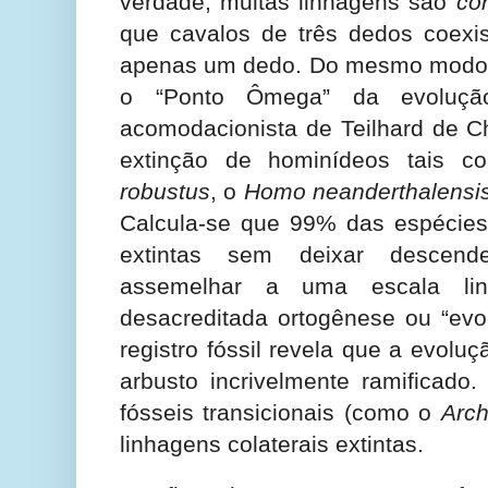
verdade, muitas linhagens são
co
que cavalos de três dedos coexi
apenas um dedo. Do mesmo modo,
o “Ponto Ômega” da evolução
acomodacionista de Teilhard de Ch
extinção de hominídeos tais 
robustus
, o
Homo neanderthalensi
Calcula-se que 99% das espécies 
extintas sem deixar descen
assemelhar a uma escala li
desacreditada ortogênese ou “evol
registro fóssil revela que a evol
arbusto incrivelmente ramificado.
fósseis transicionais (como o
Arch
linhagens colaterais extintas.