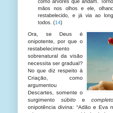
como árvores que andam. Torno
mãos nos olhos e ele, olhand
restabelecido, e já via ao lon
todos.
(
14
)
Ora, se Deus é
onipotente, por que o
restabelecimento
sobrenatural da visão
necessita ser gradual?
No que diz respeito à
Criação, como
argumentou
Descartes, somente o
surgimento
súbito
e
complet
onipotência divina: “Adão e Eva 