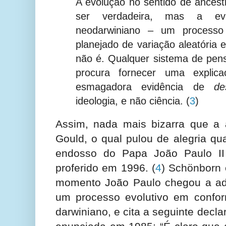
A evolução no sentido de ances
ser verdadeira, mas a ev
neodarwiniano – um process
planejado de variação aleatória 
não é. Qualquer sistema de pe
procura fornecer uma explic
esmagadora evidência de
de
ideologia, e não ciência.
(
3
)
Assim, nada mais bizarra que a 
Gould, o qual pulou de alegria q
endosso do Papa João Paulo II 
proferido em 1996.
(
4
) Schönborn
momento João Paulo chegou a admi
um processo evolutivo em confo
darwiniano, e cita a seguinte decl