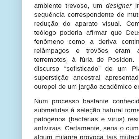
ambiente trevoso, um
designer
in
sequência correspondente de muta
redução do aparato visual. 
teólogo poderia afirmar que De
fenômeno como a deriva contine
relâmpagos e trovões eram a
terremotos, à fúria de Posídon.
discurso “sofisticado” de um P
superstição ancestral apresent
ouropel de um jargão acadêmico e
Num processo bastante conhecid
submetidas à seleção natural tor
patógenos (bactérias e vírus) resi
antivirais. Certamente, seria o cú
algum milagre provoca tais mutaç