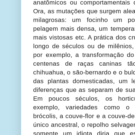
anatômicos ou comportamentais de
Ora, as mutações que surgem alea
milagrosas: um focinho um p
pelagem mais densa, um temperame
mais vistosas etc. A prática dos c
longo de séculos ou de milênios, 
por exemplo, a transformação do
centenas de raças caninas tão
chihuahua, o são-bernardo e o bul
das plantas domesticadas, um l
diferenças que as separam de sua
Em poucos séculos, os horticu
exemplo, variedades como o 
brócolis, a couve-flor e a couve-d
único ancestral, o repolho selvage
somente um idiota diria que e