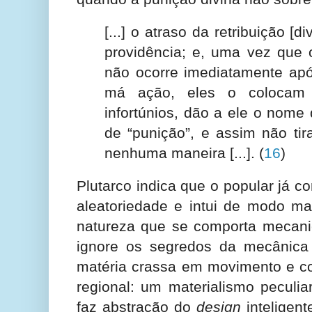
[...] o atraso da retribuição [d
providência; e, uma vez que
não ocorre imediatamente ap
má ação, eles o colocam 
infortúnios, dão a ele o nome
de “punição”, e assim não tir
nenhuma maneira [...].
(
16
)
Plutarco indica que o popular já 
aleatoriedade e intui de modo m
natureza que se comporta mecan
ignore os segredos da mecânica 
matéria crassa em movimento e c
regional: um materialismo peculi
faz abstração do
design
inteligent