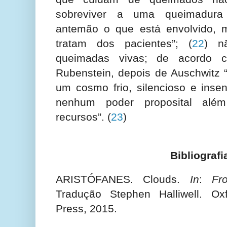
sobreviver a uma queimadura
antemão o que está envolvido,
tratam dos pacientes”;
(
22
) n
queimadas vivas; de acordo 
Rubenstein, depois de Auschwit
um cosmo frio, silencioso e insen
nenhum poder proposital alé
recursos”.
(
23
)
Bibliografi
ARISTÓFANES. Clouds.
In
:
Fr
Tradução Stephen Halliwell. Oxf
Press, 2015.