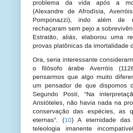
problema da vida após a mor
(Alexandre de Afrodísia, Averrói
Pomponazzi), indo além de q
rechaçaram sem pejo a sobrevivênc
Estratão, aliás, elaborou uma r
provas platônicas da imortalidade
Ora, seria interessante considera
o filósofo árabe Averróis (11
pensarmos que algo muito diferen
um pensador de que dispomos d
Segundo Posti, “Na interpreta
Aristóteles, não havia nada na pr
conservação das espécies, as q
eternas”.
(
10
) A eternidade das
teleologia imanente incompatív