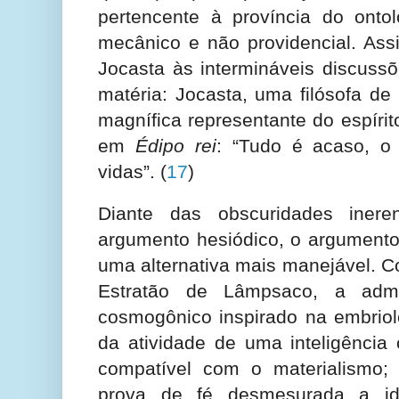
pertencente à província do ont
mecânico e não providencial. Assim
Jocasta às intermináveis discuss
matéria: Jocasta, uma filósofa de
magnífica representante do espírit
em
Édipo rei
: “Tudo é acaso, o
vidas”.
(
17
)
Diante das obscuridades inere
argumento hesiódico, o argument
uma alternativa mais manejável. C
Estratão de Lâmpsaco, a ad
cosmogônico inspirado na embriol
da atividade de uma inteligência 
compatível com o materialismo;
prova de fé desmesurada a i