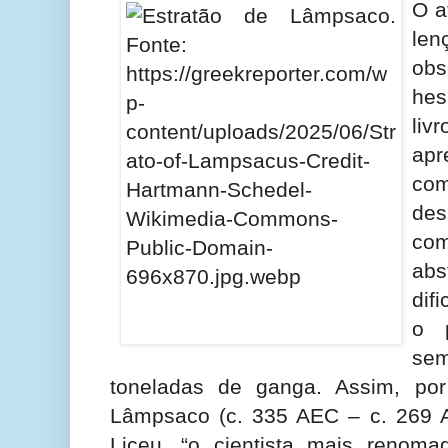
O a
len
obs
hes
li
a
co
de
com
ab
dif
o 
se
toneladas de ganga. Assim, por
Lâmpsaco (c. 335 AEC – c. 269 AE
Liceu, “o cientista mais renoma