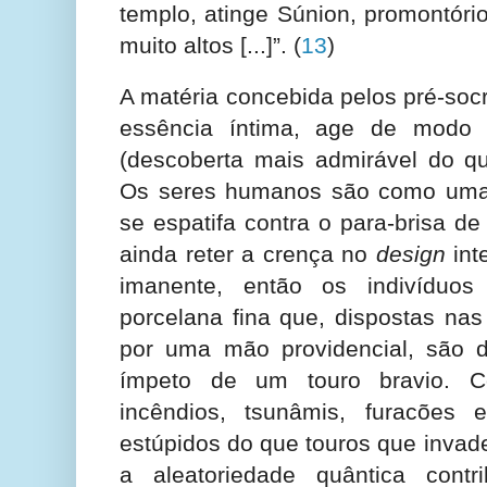
templo, atinge Súnion, promontóri
muito altos [...]”.
(
13
)
A matéria concebida pelos pré-socr
essência íntima, age de modo 
(descoberta mais admirável do qu
Os seres humanos são como uma
se espatifa contra o para-brisa d
ainda reter a crença no
design
int
imanente, então os indivídu
porcelana fina que, dispostas nas
por uma mão providencial, são 
ímpeto de um touro bravio. Co
incêndios, tsunâmis, furacões
estúpidos do que touros que invad
a aleatoriedade quântica cont