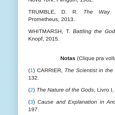
TRUMBLE, D. R.
The Way o
Prometheus, 2013.
WHITMARSH, T.
Battling the God
Knopf, 2015.
Notas
(Clique pra volt
(
1
) CARRIER,
The Scientist in th
132.
(
2
)
The Nature of the Gods
, Livro I,
(
3
)
Cause and Explanation in An
197.