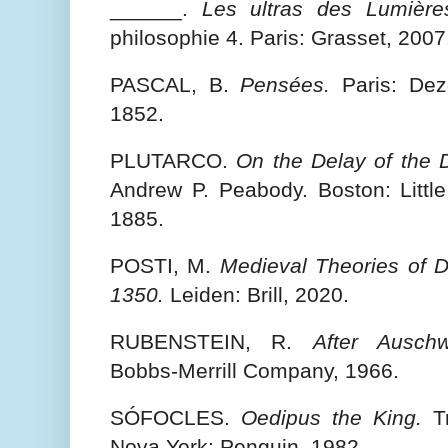
______.
Les ultras des Lumière
philosophie 4. Paris: Grasset, 2007
PASCAL, B.
Pensées.
Paris: Dez
1852.
PLUTARCO.
On the Delay of the D
Andrew P. Peabody. Boston: Littl
1885.
POSTI, M.
Medieval Theories of D
1350.
Leiden: Brill, 2020.
RUBENSTEIN, R.
After Auschw
Bobbs-Merrill Company, 1966.
SÓFOCLES.
Oedipus the King.
Tr
Nova York: Penguin, 1982.