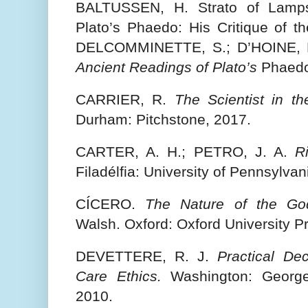
BALTUSSEN, H. Strato of Lamp
Plato’s Phaedo: His Critique of th
DELCOMMINETTE, S.; D’HOINE, P.
Ancient Readings of Plato’s
Phaedo.
CARRIER, R.
The Scientist in t
Durham: Pitchstone, 2017.
CARTER, A. H.; PETRO, J. A.
R
Filadélfia: University of Pennsylva
CÍCERO.
The Nature of the Go
Walsh. Oxford: Oxford University P
DEVETTERE, R. J.
Practical De
Care Ethics.
Washington: Georget
2010.