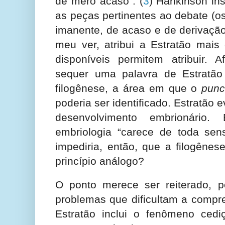
de mero acaso”.
(
3
) Hankinson in
as peças pertinentes ao debate (os
imanente, de acaso e de derivação
meu ver, atribui a Estratão mais
disponíveis permitem atribuir. 
sequer uma palavra de Estratã
filogênese, a área em que o
punc
poderia ser identificado. Estratão
desenvolvimento embrionário
embriologia “carece de toda se
impediria, então, que a filogêne
princípio análogo?
O ponto merece ser reiterado, 
problemas que dificultam a compr
Estratão inclui o fenômeno ced