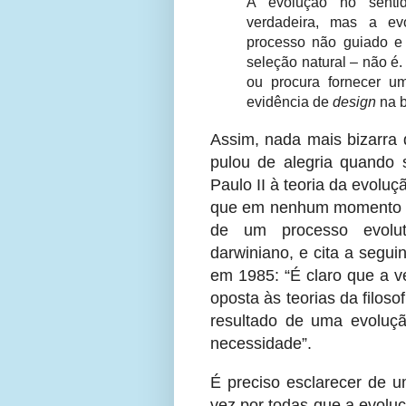
A evolução no senti
verdadeira, mas a ev
processo não guiado e 
seleção natural – não 
ou procura fornecer u
evidência de
design
na b
Assim, nada mais bizarra 
pulou de alegria quando
Paulo II à teoria da evolu
que em nenhum momento Jo
de um processo evolu
darwiniano, e cita a segui
em 1985: “É claro que a v
oposta às teorias da filos
resultado de uma evoluçã
necessidade”.
É preciso esclarecer de 
vez por todas que a evolu