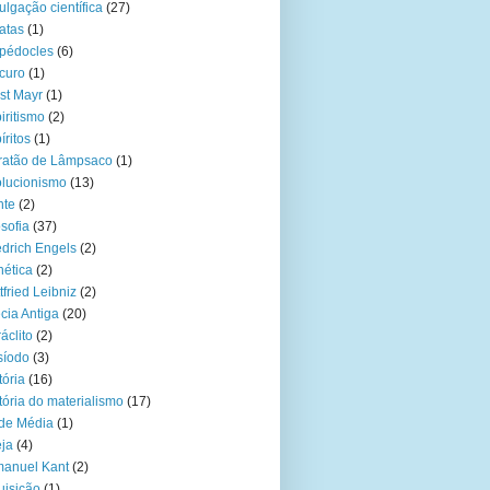
ulgação científica
(27)
atas
(1)
pédocles
(6)
curo
(1)
st Mayr
(1)
iritismo
(2)
íritos
(1)
ratão de Lâmpsaco
(1)
lucionismo
(13)
hte
(2)
osofia
(37)
edrich Engels
(2)
ética
(2)
tfried Leibniz
(2)
cia Antiga
(20)
áclito
(2)
síodo
(3)
tória
(16)
tória do materialismo
(17)
de Média
(1)
eja
(4)
anuel Kant
(2)
uisição
(1)