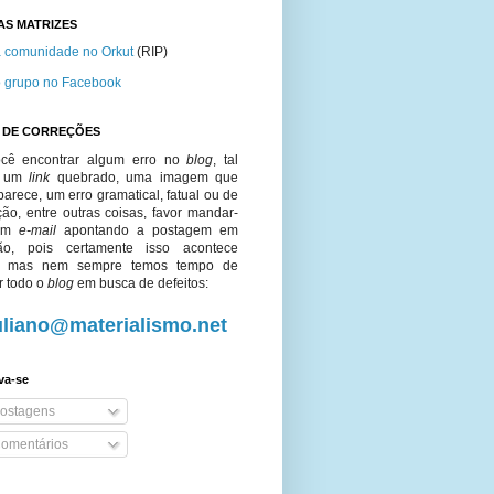
AS MATRIZES
 comunidade no Orkut
(RIP)
 grupo no Facebook
O DE CORREÇÕES
cê encontrar algum erro no
blog
, tal
o um
link
quebrado, uma imagem que
arece, um erro gramatical, fatual ou de
ção, entre outras coisas, favor mandar-
um
e-mail
apontando a postagem em
ão, pois certamente isso acontece
o, mas nem sempre temos tempo de
r todo o
blog
em busca de defeitos:
uliano@materialismo.net
va-se
ostagens
omentários