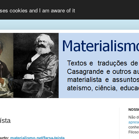
uses cookies and I am aware of it
NOSS
Não d
ísta
apres
conhec
Filosof
urto:
materialismo.net/farsa-teista