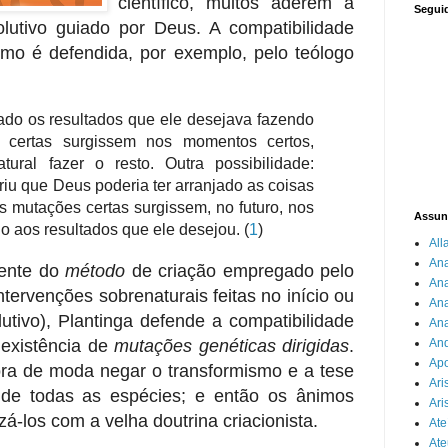
científico, muitos aderem à
Segui
lutivo guiado por Deus. A compatibilidade
smo é defendida, por exemplo, pelo teólogo
ado os resultados que ele desejava fazendo
certas surgissem nos momentos certos,
ural fazer o resto. Outra possibilidade:
riu que Deus poderia ter arranjado as coisas
s mutações certas surgissem, no futuro, nos
Assun
o aos resultados que ele desejou.
(
1
)
All
An
ente do
método
de criação empregado pelo
An
ntervenções sobrenaturais feitas no início ou
Ana
utivo), Plantinga defende a compatibilidade
Ana
 existência de
mutações genéticas dirigidas
.
An
Apo
ra de moda negar o transformismo e a tese
Ari
e todas as espécies; e então os ânimos
Ari
á-los com a velha doutrina criacionista.
Ate
Ate