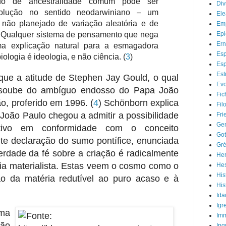
do de ancestralidade comum pode ser
Div
olução no sentido neodarwiniano – um
Ele
não planejado de variação aleatória e de
Em
é. Qualquer sistema de pensamento que nega
Epi
Ern
ma explicação natural para a esmagadora
Esp
iologia é ideologia, e não ciência.
(
3
)
Esp
Est
que a atitude de Stephen Jay Gould, o qual
Evo
 soube do ambíguo endosso do Papa João
Fic
ção, proferido em 1996.
(
4
) Schönborn explica
Fil
ão Paulo chegou a admitir a possibilidade
Fri
Gen
tivo em conformidade com o conceito
Got
nte declaração do sumo pontífice, enunciada
Gré
erdade da fé sobre a criação é radicalmente
Her
ofia materialista. Estas veem o cosmo como o
He
His
o da matéria redutível ao puro acaso e à
His
Ida
Igr
uma
Imm
ção
Inq