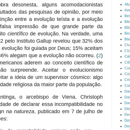
ra desonesta, alguns acomodacionistas
Atu
Ave
ultados das pesquisas de opinião, por meio
Bes
inção entre a evolução teísta e a evolução
Bíb
a falsa impressão de que grande parte da
Bíb
ito
científico
de evolução. Na verdade, uma
Bio
Bla
2 pelo Instituto Gallup revelou que 32% dos
Cha
evolução foi guiada por Deus; 15% aceitam
Cíc
e 46% alegam que a evolução não ocorreu.
(
2
)
Ciê
ricanos aderem ao conceito científico de
Ciê
Co
ão surpreende. Aceitar o evolucionismo
Cri
jeitar a ideia de um supervisor cósmico: algo
Cri
idade religiosa da maior parte da população.
Cul
Da
tinga, o arcebispo de Viena, Christoph
Dav
Dav
dade de declarar essa incompatibilidade no
Dem
gn na natureza
, publicado em 7 de julho de
De
mes
:
Des
De