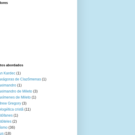
dores
tos abordados
an Kardec
(1)
axágoras de Clazômenas
(1)
aximandro
(1)
ximandro de Mileto
(3)
xímenes de Mileto
(1)
drew Gregory
(3)
logética cristã
(11)
stófanes
(1)
stóteles
(2)
ísmo
(36)
us
(18)