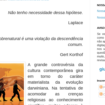
NOSS
Nossa
Não tenho necessidade dessa hipótese.
Nosso
Laplace
AVIS
Se vo
com
obrenatural é uma violação da descendência
não ap
comum.
digita
nos 
quest
Gert Korthof
muit
revisa
A grande controvérsia da
gi
cultura contemporânea gira
em torno do caráter
Inscre
materialista da evolução
darwiniana. Na tentativa de
P
acomodar as crenças
C
religiosas ao conhecimento