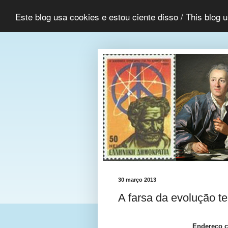
Este blog usa cookies e estou ciente disso / This blog 
30 março 2013
A farsa da evolução te
Endereço c