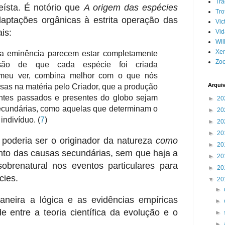
Tr
teísta. É notório que
A origem das espécies
Tro
aptações orgânicas à estrita operação das
Vic
is:
Vid
Wil
Xe
da eminência parecem estar completamente
Zoo
isão de que cada espécie foi criada
 meu ver, combina melhor com o que nós
Arqui
sas na matéria pelo Criador, que a produção
antes passados e presentes do globo sejam
►
20
secundárias, como aquelas que determinam o
►
20
 indivíduo.
(
7
)
►
20
►
20
poderia ser o originador da natureza
como
►
20
unto das causas secundárias, sem que haja a
►
20
obrenatural nos eventos particulares para
►
20
cies.
▼
20
►
neira a lógica e as evidências empíricas
►
e entre a teoria científica da evolução e o
►
►