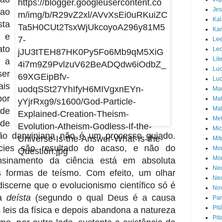
Jes
 ao
Ka
ta
Kar
s e
Lee
ato
Leo
Lit
 a
Luc
er
Lud
is
Ma
por
Mat
Mat
de
Met
 de
Mic
ção darwiniana não é um processo guiado.
Mit
écies são resultado do acaso, e não do
Mo
Mor
ensinamento da ciência está em absoluta
Neo
s formas de teísmo. Com efeito, um olhar
Neo
 discerne que o evolucionismo científico só é
Nov
ma
deísta
(segundo o qual Deus é a causa
Pa
Pit
 leis da física e depois abandona a natureza
Pit