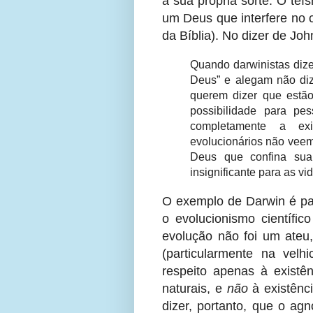
à sua própria sorte. O teí
um Deus que interfere no 
da Bíblia). No dizer de Joh
Quando darwinistas dize
Deus” e alegam não diz
querem dizer que estã
possibilidade para pe
completamente a exi
evolucionários não veem
Deus que confina sua
insignificante para as v
O exemplo de Darwin é par
o evolucionismo científic
evolução não foi um ateu
(particularmente na velh
respeito apenas à existê
naturais, e
não
à existênc
dizer, portanto, que o agn