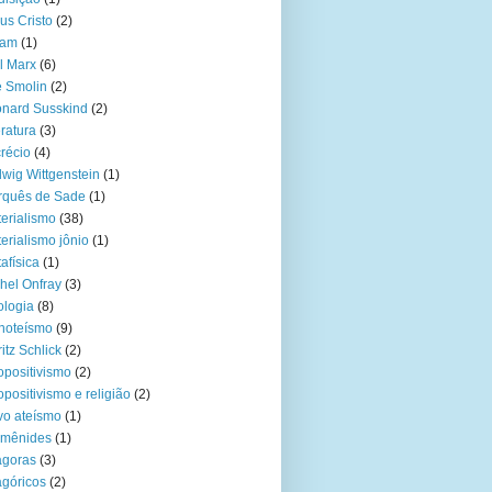
us Cristo
(2)
lam
(1)
l Marx
(6)
 Smolin
(2)
nard Susskind
(2)
eratura
(3)
récio
(4)
wig Wittgenstein
(1)
rquês de Sade
(1)
erialismo
(38)
erialismo jônio
(1)
afísica
(1)
hel Onfray
(3)
ologia
(8)
noteísmo
(9)
itz Schlick
(2)
positivismo
(2)
positivismo e religião
(2)
o ateísmo
(1)
rmênides
(1)
ágoras
(3)
agóricos
(2)