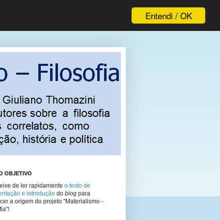
Entendi / OK
O OBJETIVO
eixe de ler rapidamente
o texto de
entação e introdução
do
blog
para
er a origem do projeto "Materialismo -
ia"!