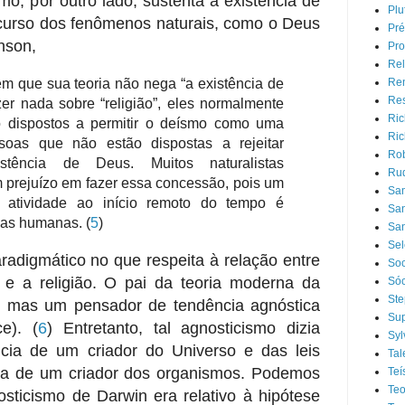
smo, por outro lado, sustenta a existência de
Plu
curso dos fenômenos naturais, como o Deus
Pré
nson,
Pro
Rel
m que sua teoria não nega “a existência de
Ren
Res
er nada sobre “religião”, eles normalmente
Ric
o dispostos a permitir o deísmo como uma
Ric
ssoas que não estão dispostas a rejeitar
Rob
stência de Deus. Muitos naturalistas
Rud
 prejuízo em fazer essa concessão, pois um
Sa
 atividade ao início remoto do tempo é
San
idas humanas.
(
5
)
San
Sel
adigmático no que respeita à relação entre
Soc
o e a religião. O pai da teoria moderna da
Sóc
Ste
, mas um pensador de tendência agnóstica
Sup
ice).
(
6
) Entretanto, tal agnosticismo dizia
Syl
ncia de um criador do Universo e das leis
Tal
ia de um criador dos organismos. Podemos
Te
Teo
osticismo de Darwin era relativo à hipótese