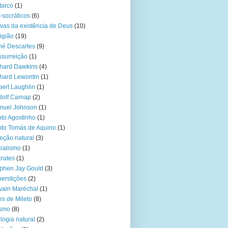
tarco
(1)
-socráticos
(6)
vas da existência de Deus
(10)
igião
(19)
é Descartes
(9)
surreição
(1)
hard Dawkins
(4)
hard Lewontin
(1)
ert Laughlin
(1)
olf Carnap
(2)
muel Johnson
(1)
to Agostinho
(1)
to Tomás de Aquino
(1)
eção natural
(3)
ialismo
(1)
rates
(1)
phen Jay Gould
(3)
erstições
(2)
vain Maréchal
(1)
es de Mileto
(8)
ísmo
(8)
logia natural
(2)