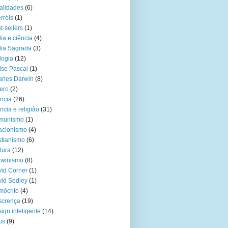
alidades
(6)
rróis
(1)
t-sellers
(1)
lia e ciência
(4)
lia Sagrada
(3)
logia
(12)
ise Pascal
(1)
rles Darwin
(8)
ero
(2)
ncia
(26)
ncia e religião
(31)
munismo
(1)
acionismo
(4)
stianismo
(6)
tura
(12)
rwinismo
(8)
id Corner
(1)
id Sedley
(1)
ócrito
(4)
scrença
(19)
ign inteligente
(14)
us
(9)