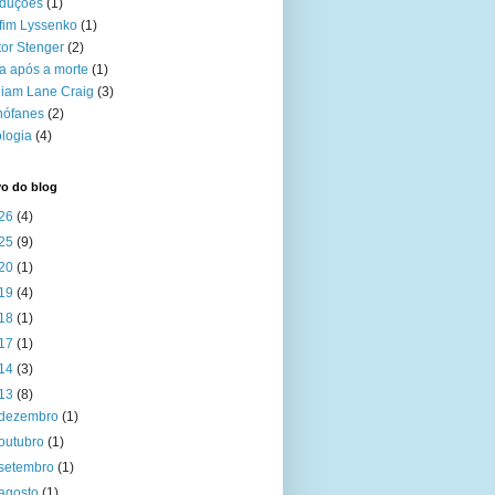
aduções
(1)
fim Lyssenko
(1)
tor Stenger
(2)
a após a morte
(1)
liam Lane Craig
(3)
nófanes
(2)
logia
(4)
vo do blog
26
(4)
25
(9)
20
(1)
19
(4)
18
(1)
17
(1)
14
(3)
13
(8)
dezembro
(1)
outubro
(1)
setembro
(1)
agosto
(1)