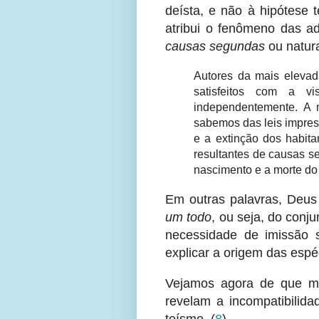
deísta, e não à hipótese 
atribui o fenômeno das ad
causas segundas
ou natura
Autores da mais eleva
satisfeitos com a v
independentemente. A
sabemos das leis impres
e a extinção dos habit
resultantes de causas 
nascimento e a morte do
Em outras palavras, Deus 
um todo
, ou seja, do conj
necessidade de imissão s
explicar a origem das espé
Vejamos agora de que ma
revelam a incompatibilidad
teísmo.
(
8
)