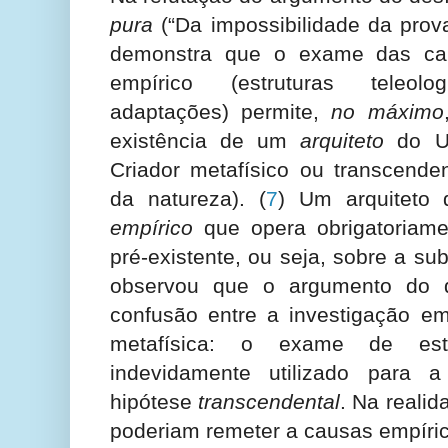
pura
(“Da impossibilidade da prova 
demonstra que o exame das car
empírico (estruturas teleolog
adaptações) permite,
no máximo
existência de um
arquiteto
do Un
Criador metafísico ou transcende
da natureza).
(
7
) Um arquiteto
empírico
que opera obrigatoriame
pré-existente, ou seja, sobre a s
observou que o argumento do 
confusão entre a investigação em
metafísica: o exame de est
indevidamente utilizado para 
hipótese
transcendental
. Na realid
poderiam remeter a causas empíri