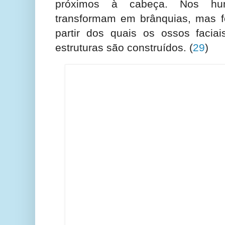
próximos à cabeça. Nos h
transformam em brânquias, mas f
partir dos quais os ossos faciai
estruturas são construídos.
(
29
)
Embora refute a linhagem utilita
argumento do desígnio, uma e
comparativos propôs uma outra 
natural. Agassiz
(
30
) e Owen
(
31
) 
de homologia eram manifestações 
metafísicos. Assim, uma ideia p