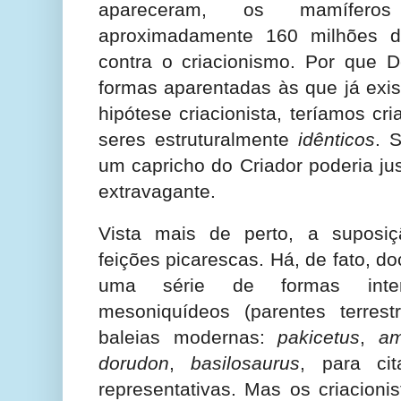
apareceram, os mamífero
aproximadamente 160 milhões d
contra o criacionismo. Por que D
formas aparentadas às que já exis
hipótese criacionista, teríamos cr
seres estruturalmente
idênticos
. 
um capricho do Criador poderia jus
extravagante.
Vista mais de perto, a suposiçã
feições picarescas. Há, de fato, d
uma série de formas inter
mesoniquídeos (parentes terres
baleias modernas:
pakicetus
,
am
dorudon
,
basilosaurus
, para ci
representativas. Mas os criacioni