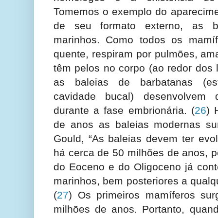
Tomemos o exemplo do aparecimen
de seu formato externo, as b
marinhos. Como todos os mamíf
quente, respiram por pulmões, am
têm pelos no corpo (ao redor dos 
as baleias de barbatanas (estr
cavidade bucal) desenvolvem d
durante a fase embrionária.
(
26
) 
de anos as baleias modernas su
Gould, “As baleias devem ter evo
há cerca de 50 milhões de anos, p
do Eoceno e do Oligoceno já cont
marinhos, bem posteriores a qualqu
(
27
) Os primeiros mamíferos su
milhões de anos. Portanto, quan