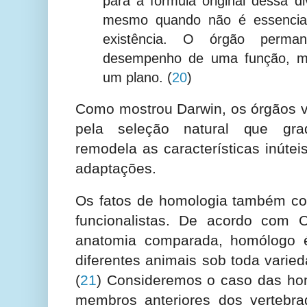
para a fórmula original dessa di
mesmo quando não é essencia
existência. O órgão perm
desempenho de uma função, m
um plano.
(
20
)
Como mostrou Darwin, os órgãos ve
pela seleção natural que gra
remodela as características inúte
adaptações.
Os fatos de homologia também con
funcionalistas. De acordo com
anatomia comparada, homólogo
diferentes animais sob toda varie
(
21
) Consideremos o caso das ho
membros anteriores dos vertebr