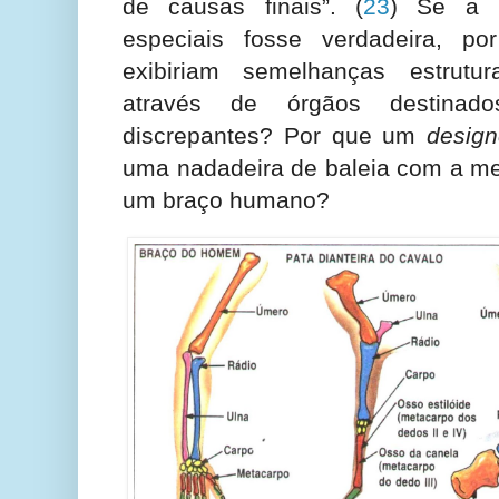
de causas finais”.
(
23
) Se a h
especiais fosse verdadeira, p
exibiriam semelhanças estrutu
através de órgãos destinad
discrepantes? Por que um
design
uma nadadeira de baleia com a me
um braço humano?