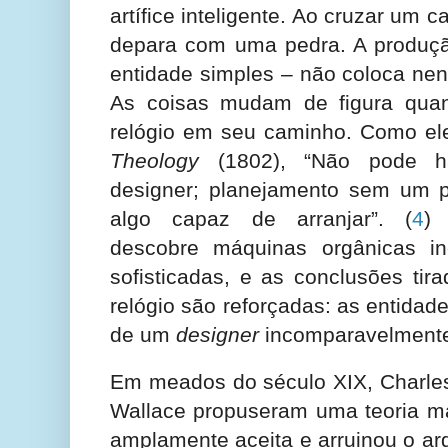
artífice inteligente. Ao cruzar um
depara com uma pedra. A produç
entidade simples – não coloca ne
As coisas mudam de figura qua
relógio em seu caminho. Como el
Theology
(1802), “Não pode h
designer; planejamento sem um pl
algo capaz de arranjar”.
(
4
) 
descobre máquinas orgânicas i
sofisticadas, e as conclusões tir
relógio são reforçadas: as entidad
de um
designer
incomparavelmente 
Em meados do século XIX, Charles
Wallace propuseram uma teoria mat
amplamente aceita e arruinou o a