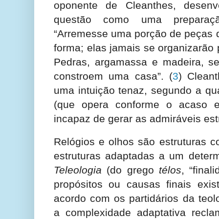
oponente de Cleanthes, desen
questão como uma preparaçã
“Arremesse uma porção de peças d
forma; elas jamais se organizarão
Pedras, argamassa e madeira, se
constroem uma casa”.
(
3
) Clean
uma intuição tenaz, segundo a qu
(que opera conforme o acaso e
incapaz de gerar as admiráveis est
Relógios e olhos são estruturas 
estruturas adaptadas a um determi
Teleologia
(do grego
télos
, “fina
propósitos ou causas finais exis
acordo com os partidários da teolo
a complexidade adaptativa recl