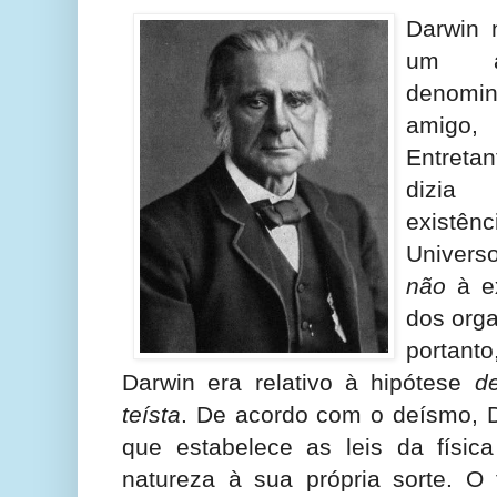
Darwin 
um a
denomin
amigo
Entreta
dizia 
existên
Universo
não
à ex
dos org
portanto
Darwin era relativo à hipótese
de
teísta
. De acordo com o deísmo, D
que estabelece as leis da físi
natureza à sua própria sorte. O 